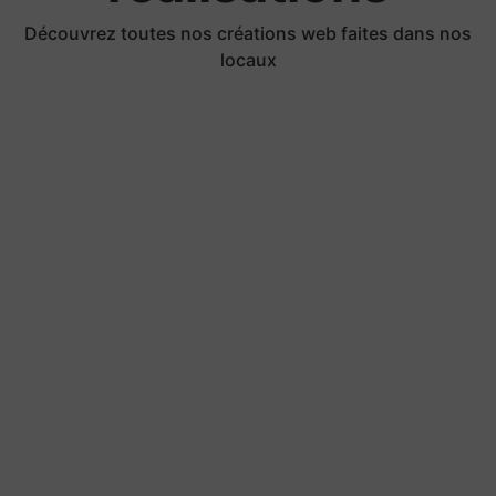
Découvrez toutes nos créations web faites dans nos
locaux
Pugnat TP Passy
Technique Quelques explications techniques
du projet Un site WordPress administrable,
conçu avec Elementor, pour présenter
l’entreprise, ses activités de travaux
Découvrir la réalisation