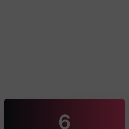
MRX Expédition – Agence d’expédition
à moto
Technique Quelques explications techniques
du projet Un socle WordPress administrable,
renforcé par des contenus dynamiques et
une organisation pensée pour
Découvrir la réalisation
6