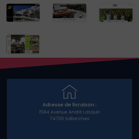
Adresse de livraison :
1584 Avenue André Lasquin
74700 Sallanches