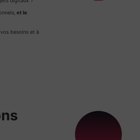
ets digitaux ?
onnels,
et le
 vos besoins et à
ons
x