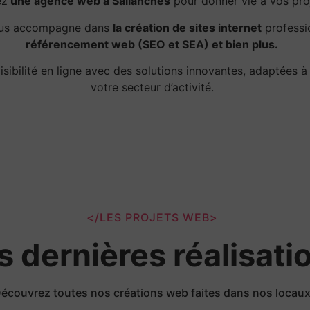
ez
une agence web à Sallanches
pour donner vie à vos proj
ous accompagne dans
la création de sites internet
professi
référencement web (SEO et SEA) et bien plus.
isibilité en ligne avec des solutions innovantes, adaptées à
votre secteur d’activité.
</LES PROJETS WEB>
s dernières réalisati
écouvrez toutes nos créations web faites dans nos locau