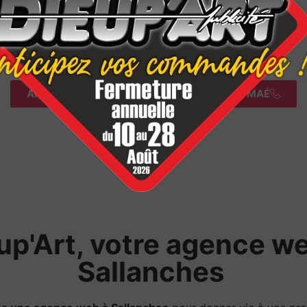
APPELEZ AU 04 50 58 24 40 ET DEMANDEZ MAÉ
up'Art, votre agence w
Sallanches