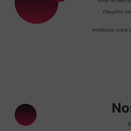
Vous recherch
Dieup’Art v
Améliorez votre v
No
D