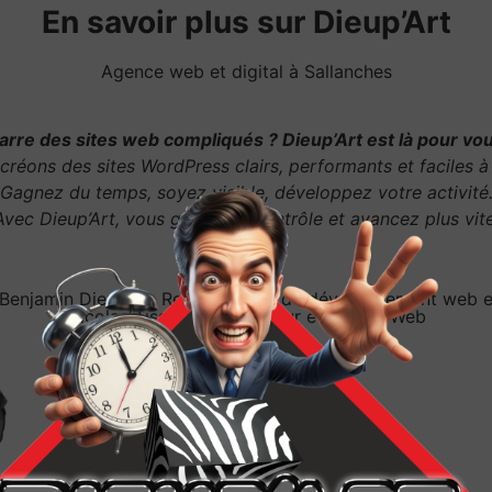
En savoir plus sur Dieup’Art
Agence web et digital à Sallanches
rre des sites web compliqués ? Dieup’Art est là pour vou
créons des sites WordPress clairs, performants et faciles à 
Gagnez du temps, soyez visible, développez votre activité
Avec Dieup’Art, vous gardez le contrôle et avancez plus vite
Benjamin Dieupart, Responsables du développement web et
Nicolas Tissot, Développeur et Expert Web