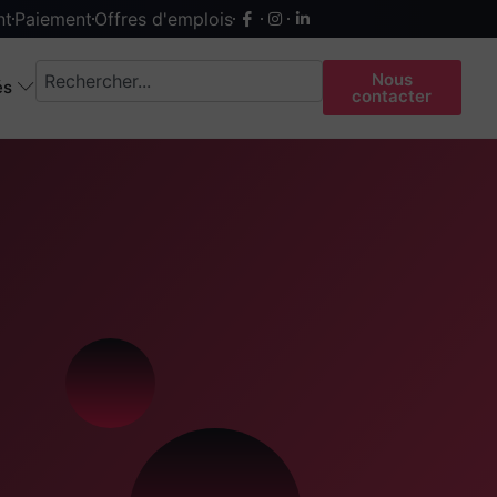
nt
Paiement
Offres d'emplois
Nous
és
contacter