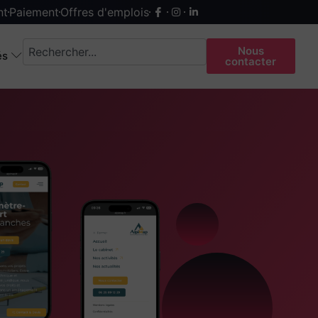
nt
Paiement
Offres d'emplois
Nous
és
contacter