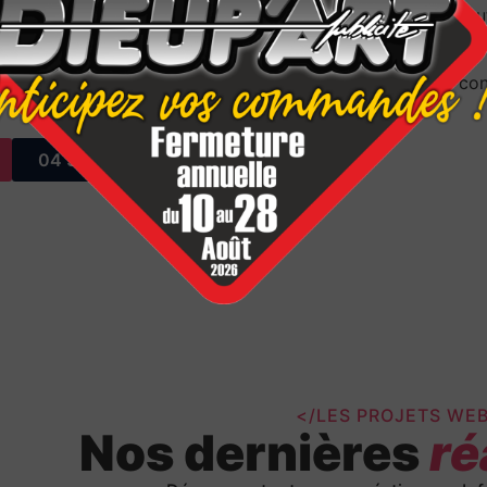
depuis 1985, Dieup’art accompagne chaque client avec écoute
personnalisés, dans une vraie relation de confiance.
intenance, optimisation SEO et communication digitale con
chaque marque dans le temps.
04 50 58 24 40
</LES PROJETS WE
Nos dernières
ré