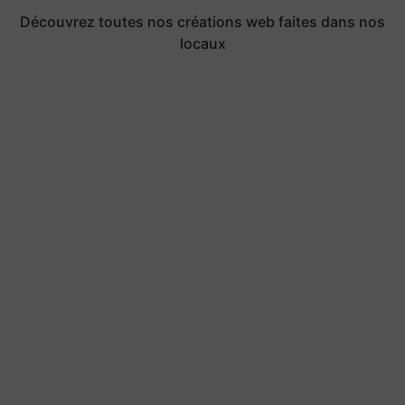
Découvrez toutes nos créations web faites dans nos
locaux
Pugnat TP Passy
Technique Quelques explications techniques du
projet Un site WordPress administrable, conçu avec
Elementor, pour présenter l’entreprise, ses activités de
travaux
Découvrir la réalisation