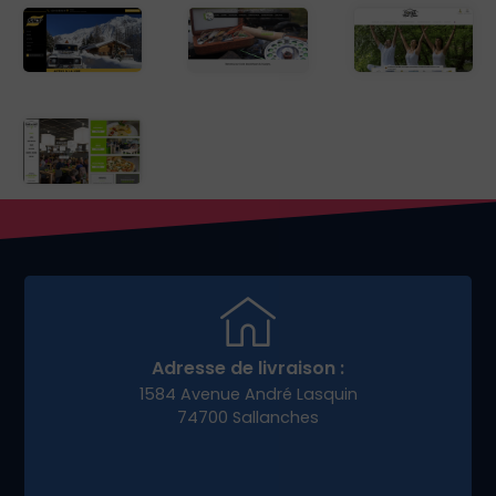
Adresse de livraison :
1584 Avenue André Lasquin
74700 Sallanches