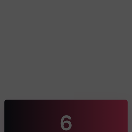
MRX Expédition – Agence d’expédition
à moto
Technique Quelques explications techniques du
projet Un socle WordPress administrable, renforcé par
des contenus dynamiques et une organisation
pensée pour
Découvrir la réalisation
6