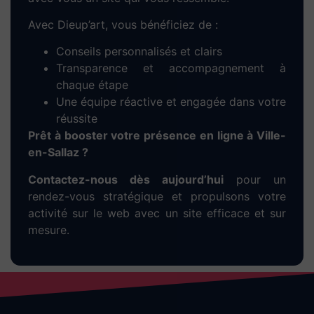
Pour générer des leads dès les premiers jours,
nous proposons des
campagnes SEA locales
via Google Ads. Nous gérons pour vous :
Le ciblage géographique sur Ville-en-
Sallaz
La création des annonces
Le suivi des performances et l’optimisation
du budget
Une stratégie efficace pour vous rendre visible
rapidement et attirer vos premiers clients à
Ville-en-Sallaz.
Développez votre
e-
commerce à Ville-en-
Sallaz
avec une stratégie
digitale adaptée
Pour réussir dans la vente en ligne, vous avez