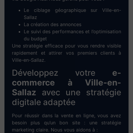
développement technique et configuration
responsive pour mobile/tablette.
5. Tests & mise en ligne :
Vérifications,
optimisation des performances et
publication du site.
6. Formation & accompagnement :
Prise
en main de votre site + support technique
sur mesure pour gérer vos contenus en
autonomie.
Optimisez votre visibilité
grâce au
référencement
SEO à Ville-en-Sallaz
Un site sans trafic est un site invisible. C’est
pourquoi nous intégrons une stratégie de
référencement naturel
(SEO) dès la création
du site. Nos actions clés :