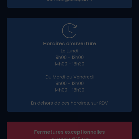
échanges en direct, à distance ou en rendez-
vous sur
Ville-en-Sallaz
, pour co-construire
avec vous un site qui vous ressemble.
Avec Dieup’art, vous bénéficiez de :
Conseils personnalisés et clairs
Transparence et accompagnement à
chaque étape
Une équipe réactive et engagée dans votre
réussite
Prêt à booster votre présence en ligne à Ville-
en-Sallaz ?
Contactez-nous dès aujourd’hui
pour un
rendez-vous stratégique et propulsons votre
activité sur le web avec un site efficace et sur
mesure.