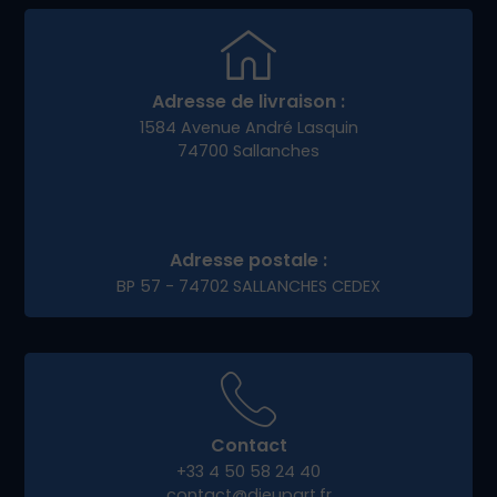
besoin plus qu’un bon site : une stratégie
marketing claire. Nous vous aidons à :
Créer un tunnel de vente performant
Lancer des campagnes promotionnelles
locales
Animer vos réseaux sociaux
Fidéliser vos clients
Notre accompagnement permet à nos clients e-
commerce de
Ville-en-Sallaz
de se démarquer
et de pérenniser leur activité en ligne.
Pourquoi choisir Dieup’art
pour votre projet digital à
Ville-en-Sallaz ?
Notre force, c’est notre approche humaine,
locale et personnalisée. Nous privilégions les