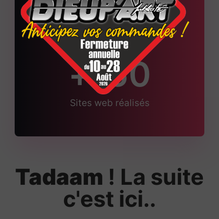
6
Projets web en cours
+
150
Sites web réalisés
Tadaam
! La suite
c'est ici..