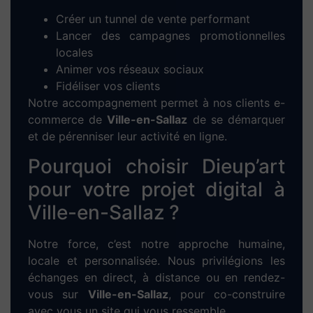
Recherche de
mots-clés locaux
pertinents
pour Ville-en-Sallaz
Optimisation des balises HTML (title, h1-
h2, meta-description, etc.)
Création de
contenus uniques
et
engageants
Optimisation des performances techniques
et mobiles
Notre objectif : faire remonter votre site dans
les résultats de Google pour les recherches
locales liées à votre activité.
Boostez rapidement votre
activité avec la
publicité
Google Ads à Ville-en-
Sallaz