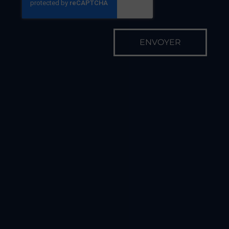
Fermetures exceptionnelles
Le vendredi 15 Mai
Le lundi 13 juillet
Fermeture annuelle
Du 10 au 28 Aout 2026
On commence
quand ?