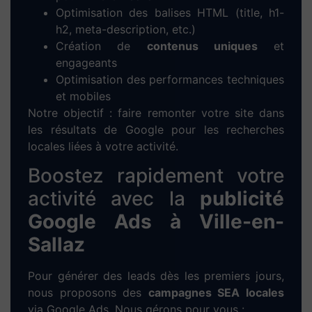
projet est pensé pour une expérience utilisateur
optimale, une navigation fluide et un design
personnalisé à l’image de votre entreprise.
Notre méthode pour créer votre
site web à Ville-en-Sallaz
1. Prise de contact :
Entretien à distance
ou directement à
Ville-en-Sallaz
pour
cerner vos besoins et vos objectifs.
2. Analyse personnalisée :
Étude de votre
marché local, analyse de vos concurrents
et proposition d’une stratégie digitale
adaptée.
3. Maquette sur-mesure :
Conception
d’un prototype graphique fidèle à votre
image et à votre secteur d’activité à
Ville-
en-Sallaz
.
4. Développement WordPress :
Intégration de votre contenu,