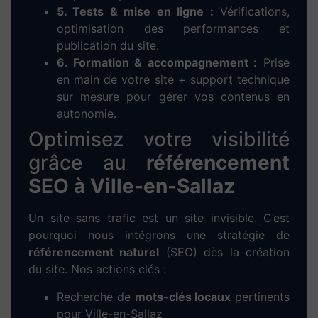
Confiez votre
création de
site web à Ville-en-Sallaz
à une agence locale et
engagée
Chez Dieup’art, nous mettons notre expertise en
WordPress
et
Elementor
au service des
entrepreneurs, artisans, commerçants et
indépendants de
Ville-en-Sallaz
. Notre objectif
: créer des
sites web performants, modernes
et bien référencés
pour développer votre
activité locale.
Nous réalisons des
sites vitrines
professionnels,
des
sites e-commerce
prêts à vendre, ainsi que
des
solutions de réservation en ligne
pour les
métiers du service et du tourisme. Chaque