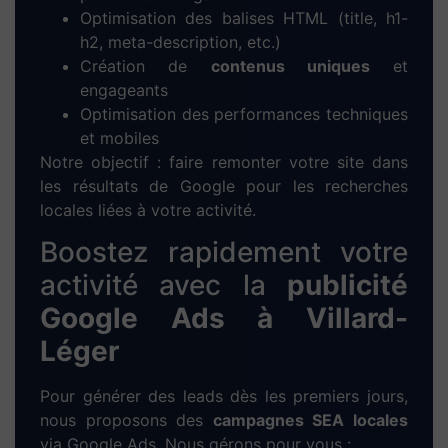
projet est pensé pour une expérience utilisateur
optimale, une navigation fluide et un design
personnalisé à l’image de votre entreprise.
Notre méthode pour créer votre
site web à Villard-Léger
1. Prise de contact :
Entretien à distance
ou directement à
Villard-Léger
pour
cerner vos besoins et vos objectifs.
2. Analyse personnalisée :
Étude de votre
marché local, analyse de vos concurrents
et proposition d’une stratégie digitale
adaptée.
3. Maquette sur-mesure :
Conception
d’un prototype graphique fidèle à votre
image et à votre secteur d’activité à
Villard-Léger
.
4. Développement WordPress :
Intégration de votre contenu,