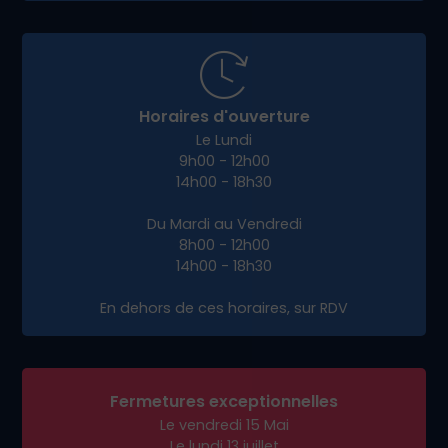
vous sur
Villard-Léger
, pour co-construire avec
vous un site qui vous ressemble.
Avec Dieup’art, vous bénéficiez de :
Conseils personnalisés et clairs
Transparence et accompagnement à
chaque étape
Une équipe réactive et engagée dans votre
réussite
Prêt à booster votre présence en ligne à
Villard-Léger ?
Contactez-nous dès aujourd’hui
pour un
rendez-vous stratégique et propulsons votre
activité sur le web avec un site efficace et sur
mesure.