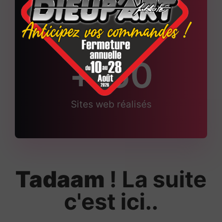
6
Projets web en cours
+
150
Sites web réalisés
Tadaam
! La suite
c'est ici..