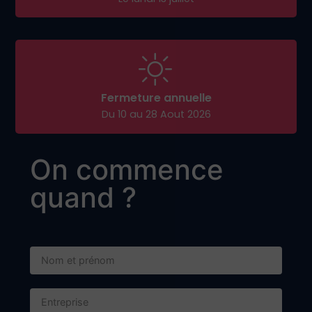
Adresse de livraison :
1584 Avenue André Lasquin
74700 Sallanches
Adresse postale :
BP 57 - 74702 SALLANCHES CEDEX
Contact