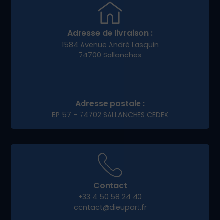
marketing claire. Nous vous aidons à :
Créer un tunnel de vente performant
Lancer des campagnes promotionnelles
locales
Animer vos réseaux sociaux
Fidéliser vos clients
Notre accompagnement permet à nos clients e-
commerce de
Villard-Léger
de se démarquer et
de pérenniser leur activité en ligne.
Pourquoi choisir Dieup’art
pour votre projet digital à
Villard-Léger ?
Notre force, c’est notre approche humaine,
locale et personnalisée. Nous privilégions les
échanges en direct, à distance ou en rendez-