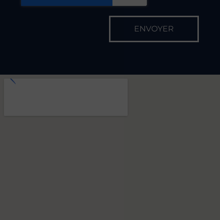
Fermetures exceptionnelles
Le vendredi 15 Mai
Le lundi 13 juillet
Fermeture annuelle
Du 10 au 28 Aout 2026
On commence
quand ?