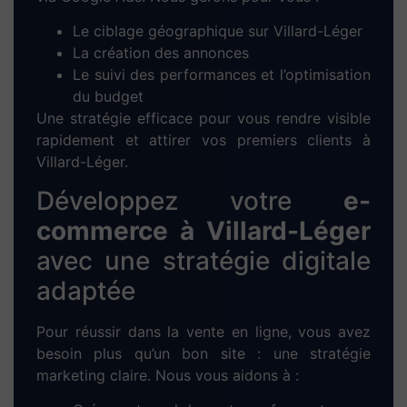
développement technique et configuration
responsive pour mobile/tablette.
5. Tests & mise en ligne :
Vérifications,
optimisation des performances et
publication du site.
6. Formation & accompagnement :
Prise
en main de votre site + support technique
sur mesure pour gérer vos contenus en
autonomie.
Optimisez votre visibilité
grâce au
référencement
SEO à Villard-Léger
Un site sans trafic est un site invisible. C’est
pourquoi nous intégrons une stratégie de
référencement naturel
(SEO) dès la création
du site. Nos actions clés :