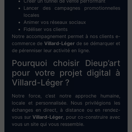
Recherche de
mots-clés locaux
pertinents
pour Villard-Léger
Optimisation des balises HTML (title, h1-
h2, meta-description, etc.)
Création de
contenus uniques
et
engageants
Optimisation des performances techniques
et mobiles
Notre objectif : faire remonter votre site dans
les résultats de Google pour les recherches
locales liées à votre activité.
Boostez rapidement votre
activité avec la
publicité
Google Ads à Villard-
Léger