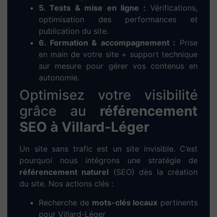
Confiez votre
création de
site web à Villard-Léger
à
une agence locale et
engagée
Chez Dieup’art, nous mettons notre expertise en
WordPress
et
Elementor
au service des
entrepreneurs, artisans, commerçants et
indépendants de
Villard-Léger
. Notre objectif :
créer des
sites web performants, modernes et
bien référencés
pour développer votre activité
locale.
Nous réalisons des
sites vitrines
professionnels,
des
sites e-commerce
prêts à vendre, ainsi que
des
solutions de réservation en ligne
pour les
métiers du service et du tourisme. Chaque