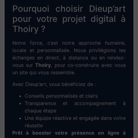
Optimisation des performances techniques
et mobiles
Notre objectif : faire remonter votre site dans
les résultats de Google pour les recherches
locales liées à votre activité.
Boostez rapidement votre
activité avec la
publicité
Google Ads à Thoiry
Pour générer des leads dès les premiers jours,
nous proposons des
campagnes SEA locales
via Google Ads. Nous gérons pour vous :
Le ciblage géographique sur Thoiry
La création des annonces
Le suivi des performances et l’optimisation
du budget
Une stratégie efficace pour vous rendre visible