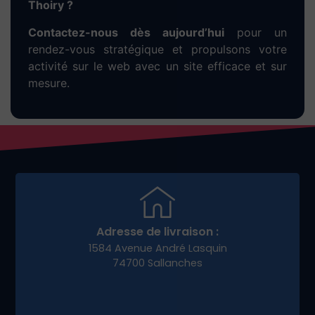
rapidement et attirer vos premiers clients à
Thoiry.
Développez votre
e-
commerce à Thoiry
avec
une stratégie digitale
adaptée
Pour réussir dans la vente en ligne, vous avez
besoin plus qu’un bon site : une stratégie
marketing claire. Nous vous aidons à :
Créer un tunnel de vente performant
Lancer des campagnes promotionnelles
locales
Animer vos réseaux sociaux
Fidéliser vos clients
Notre accompagnement permet à nos clients e-