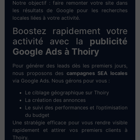
1. Prise de contact :
Entretien à distance
ou directement à
Thoiry
pour cerner vos
besoins et vos objectifs.
2. Analyse personnalisée :
Étude de votre
marché local, analyse de vos concurrents
et proposition d’une stratégie digitale
adaptée.
3. Maquette sur-mesure :
Conception
d’un prototype graphique fidèle à votre
image et à votre secteur d’activité à
Thoiry
.
4. Développement WordPress :
Intégration de votre contenu,
développement technique et configuration
responsive pour mobile/tablette.
5. Tests & mise en ligne :
Vérifications,
optimisation des performances et
publication du site.
6. Formation & accompagnement :
Prise