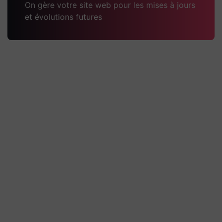
On gère votre site web pour les mises à jours
et évolutions futures
Pugnat TP Passy
Technique Quelques explications techniques du
projet Un site WordPress administrable, conçu
avec Elementor, pour présenter l’entreprise, ses
activités de travaux
Découvrir la réalisation