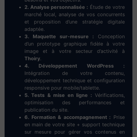
Dieup’art – Votre
agence web à Thoiry
,
experte en création de
site internet
Confiez votre
création de
site web à Thoiry
à une
agence locale et engagée