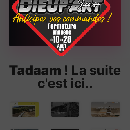
+
150
Sites web réalisés
Tadaam
! La suite
c'est ici..