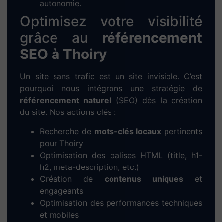
Chez Dieup’art, nous mettons notre expertise en
WordPress
et
Elementor
au service des
entrepreneurs, artisans, commerçants et
indépendants de
Thoiry
. Notre objectif : créer
des
sites web performants, modernes et bien
référencés
pour développer votre activité
locale.
Nous réalisons des
sites vitrines
professionnels,
des
sites e-commerce
prêts à vendre, ainsi que
des
solutions de réservation en ligne
pour les
métiers du service et du tourisme. Chaque
projet est pensé pour une expérience utilisateur
optimale, une navigation fluide et un design
personnalisé à l’image de votre entreprise.
Notre méthode pour créer votre
site web à Thoiry