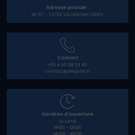
commerce de
Thoiry
de se démarquer et de
pérenniser leur activité en ligne.
Pourquoi choisir Dieup’art
pour votre projet digital à
Thoiry ?
Notre force, c’est notre approche humaine,
locale et personnalisée. Nous privilégions les
échanges en direct, à distance ou en rendez-
vous sur
Thoiry
, pour co-construire avec vous
un site qui vous ressemble.
Avec Dieup’art, vous bénéficiez de :
Conseils personnalisés et clairs
Transparence et accompagnement à
chaque étape
Une équipe réactive et engagée dans votre