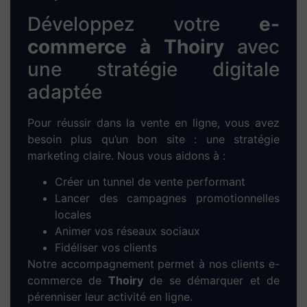
en main de votre site + support technique
sur mesure pour gérer vos contenus en
autonomie.
Optimisez votre visibilité
grâce au
référencement
SEO à Thoiry
Un site sans trafic est un site invisible. C’est
pourquoi nous intégrons une stratégie de
référencement naturel
(SEO) dès la création
du site. Nos actions clés :
Recherche de
mots-clés locaux
pertinents
pour Thoiry
Optimisation des balises HTML (title, h1-
h2, meta-description, etc.)
Création de
contenus uniques
et
engageants