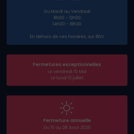
réussite
Prêt à booster votre présence en ligne à
Thoiry ?
Contactez-nous dès aujourd’hui
pour un
rendez-vous stratégique et propulsons votre
activité sur le web avec un site efficace et sur
mesure.
Adresse de livraison :
1584 Avenue André Lasquin
74700 Sallanches