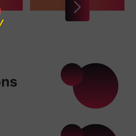
ons
x