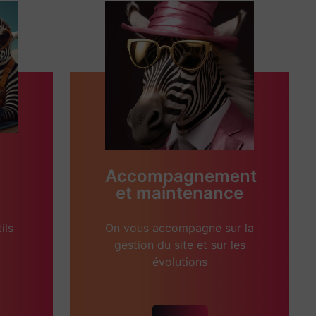
Accompagnement
et maintenance
ils
On vous accompagne sur la
gestion du site et sur les
évolutions