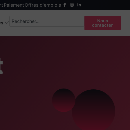
nt
Paiement
Offres d'emplois
Nous
és
contacter
t