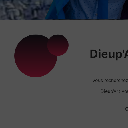
Dieup'A
Vous recherche
Dieup’Art v
C