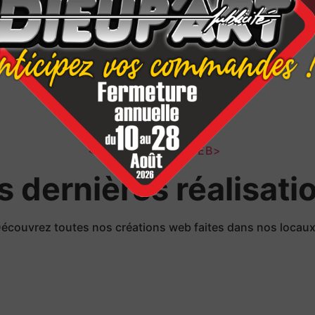
</LES PROJETS WEB>
s dernières réalisati
écouvrez toutes nos créations web faites dans nos locau