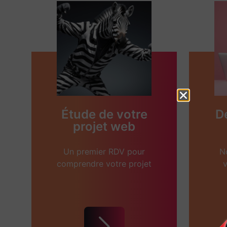
Étude de votre
D
projet web
Un premier RDV pour
N
comprendre votre projet
v