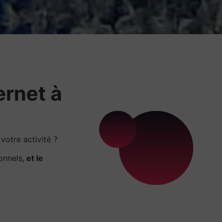
ernet à
otre activité ?
onnels,
et le
.