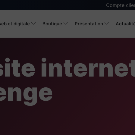
Compte clie
eb et digitale
Boutique
Présentation
Actualit
ite interne
enge