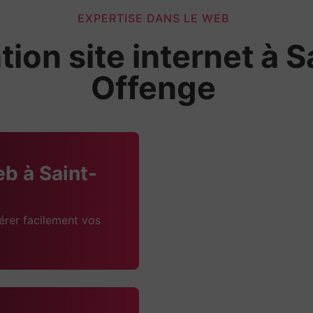
EXPERTISE DANS LE WEB
tion site internet à S
Offenge
eb à Saint-
érer facilement vos