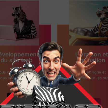
éveloppement
Livraison et
du site web
formation
ous concevons avec
Mise en ligne et
ous votre site web.
formation sur les out