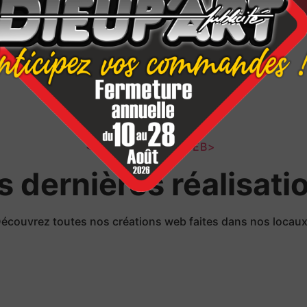
</LES PROJETS WEB>
s dernières réalisati
écouvrez toutes nos créations web faites dans nos locau