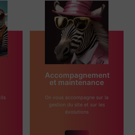
Accompagnement
et maintenance
ils
On vous accompagne sur la
gestion du site et sur les
évolutions