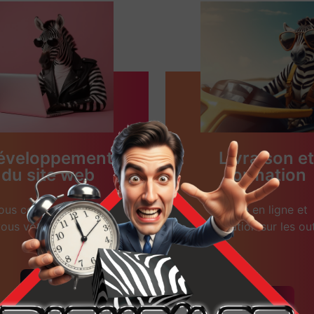
éveloppement
Livraison et
du site web
formation
ous concevons avec
Mise en ligne et
ous votre site web.
formation sur les out