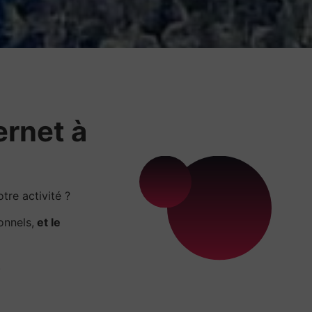
ernet à
re activité ?
onnels,
et le
.