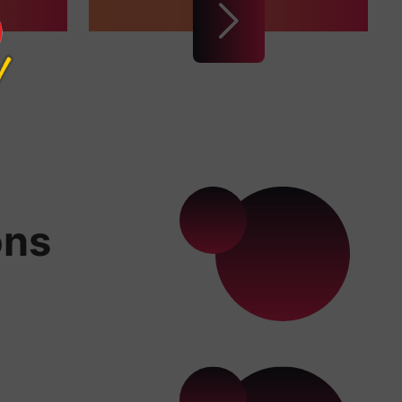
ons
x