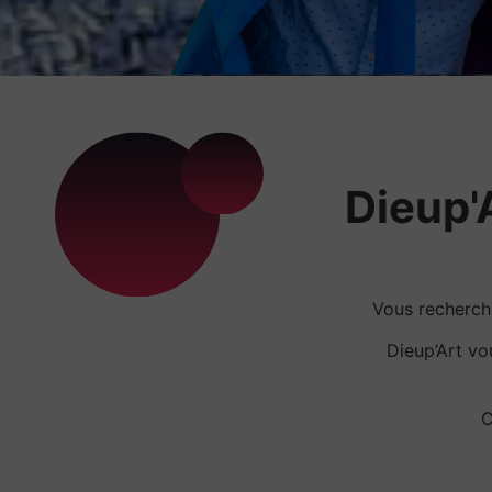
Dieup'A
Vous recherc
Dieup’Art v
C