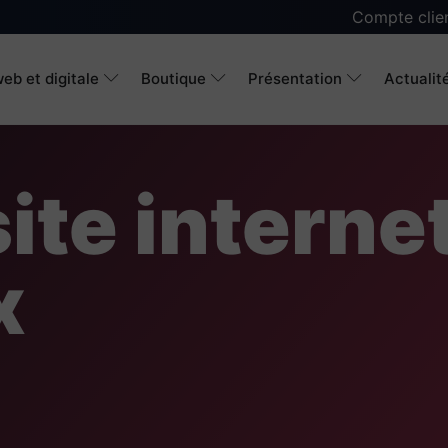
Compte clie
eb et digitale
Boutique
Présentation
Actualit
ite interne
x