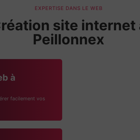
EXPERTISE DANS LE WEB
réation site internet
Peillonnex
eb à
érer facilement vos