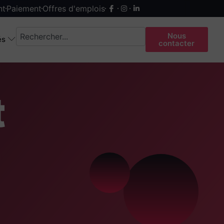
nt
Paiement
Offres d'emplois
Nous
és
contacter
t