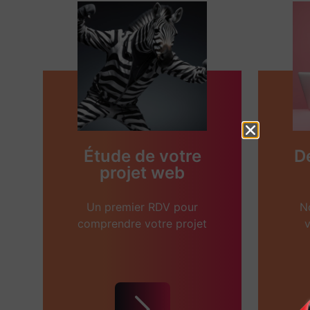
Étude de votre
D
projet web
Un premier RDV pour
N
comprendre votre projet
v