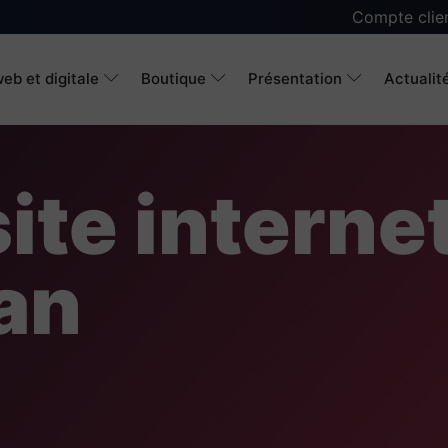
Compte clie
eb et digitale
Boutique
Présentation
Actualit
ite interne
an