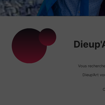
Dieup'A
Vous recherch
Dieup’Art v
C