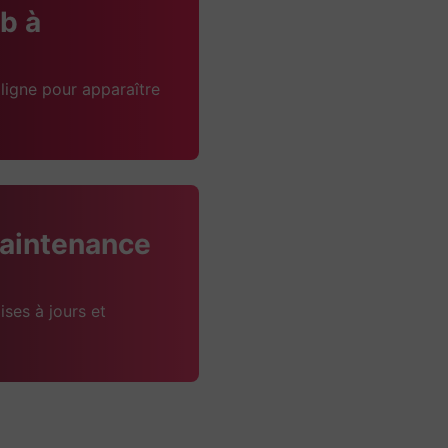
b à
ligne pour apparaître
aintenance
ises à jours et