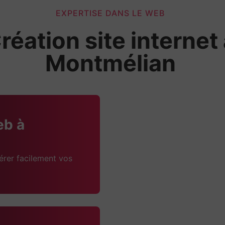
EXPERTISE DANS LE WEB
réation site internet
Montmélian
eb à
érer facilement vos