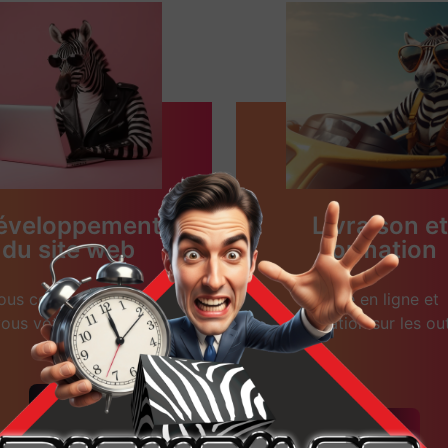
éveloppement
Livraison et
du site web
formation
ous concevons avec
Mise en ligne et
ous votre site web.
formation sur les out