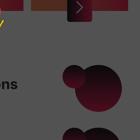
ons
x