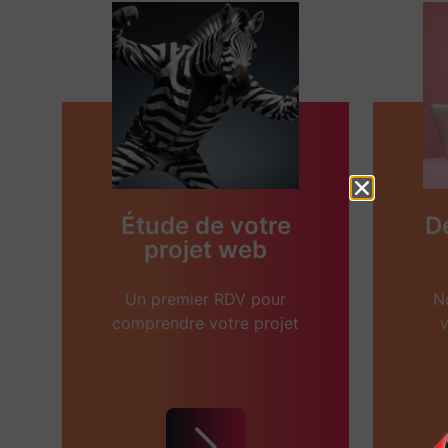
Étude de votre
D
projet web
Un premier RDV pour
N
comprendre votre projet
v