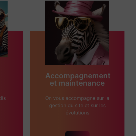
Accompagnement
et maintenance
ils
On vous accompagne sur la
gestion du site et sur les
évolutions