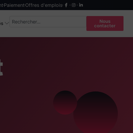
nt
Paiement
Offres d'emplois
Nous
és
contacter
t