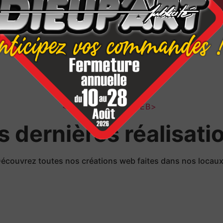
</LES PROJETS WEB>
s dernières réalisati
écouvrez toutes nos créations web faites dans nos locau