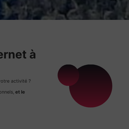
ernet à
tre activité ?
onnels,
et le
.