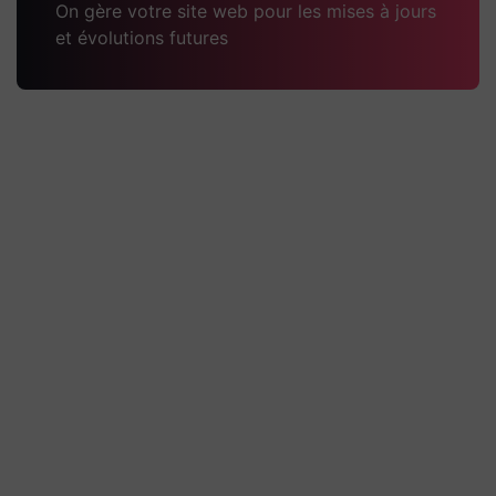
On gère votre site web pour les mises à jours
et évolutions futures
Pugnat TP Passy
Technique Quelques explications techniques du
projet Un site WordPress administrable, conçu
avec Elementor, pour présenter l’entreprise, ses
activités de travaux
Découvrir la réalisation