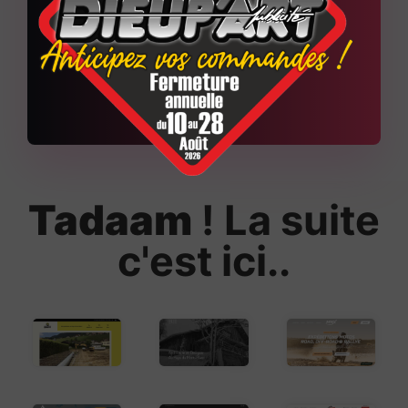
+
150
Sites web réalisés
Tadaam
! La suite
c'est ici..