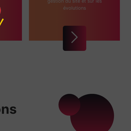
gestion du site et sur les
évolutions
ons
x