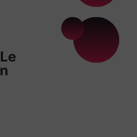
 Le
in