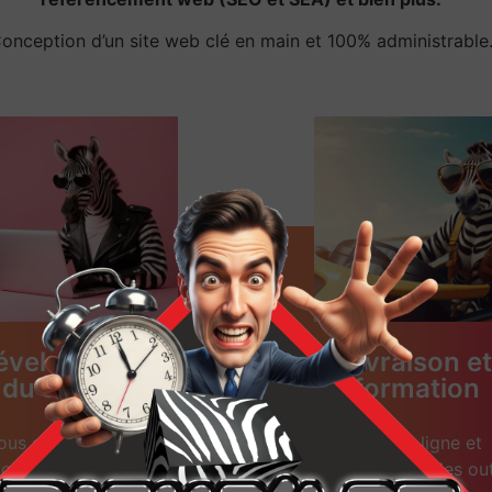
onception d’un site web clé en main et 100% administrable
éveloppement
Livraison et
du site web
formation
ous concevons avec
Mise en ligne et
ous votre site web.
formation sur les out