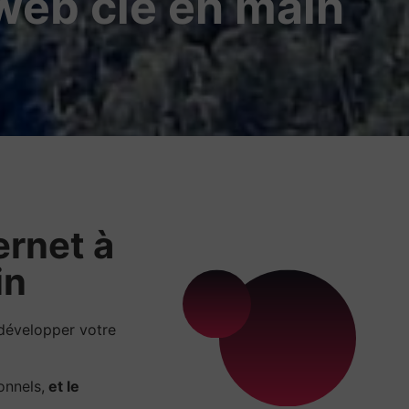
 web clé en main
ernet à
in
développer votre
onnels,
et le