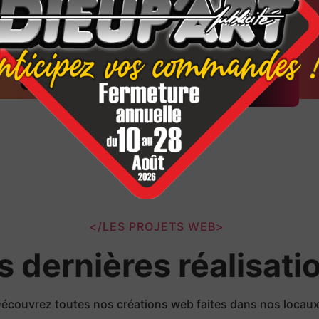
</LES PROJETS WEB>
s dernières réalisati
écouvrez toutes nos créations web faites dans nos locau