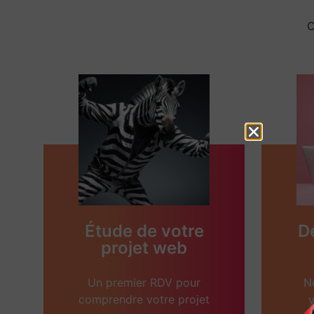
C
Étude de votre
D
projet web
Un premier RDV pour
N
comprendre votre projet
v