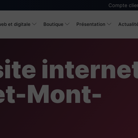
Compte clie
eb et digitale
Boutique
Présentation
Actualit
ite interne
et-Mont-