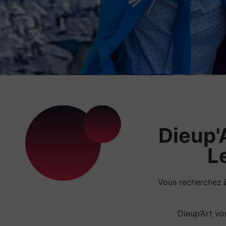
Dieup'A
L
Vous recherchez
à
Dieup’Art v