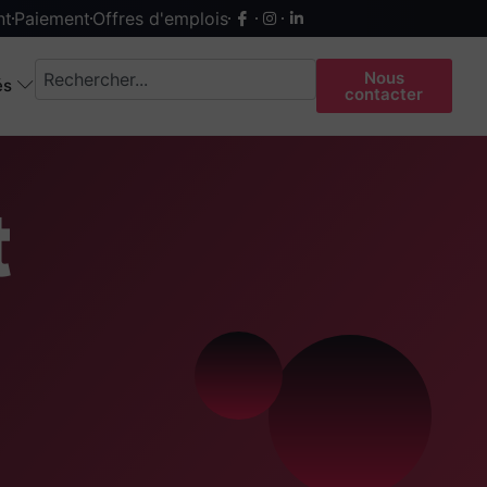
nt
Paiement
Offres d'emplois
Nous
és
contacter
t