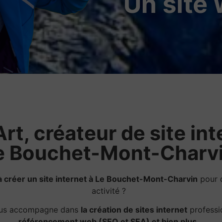
Un site
rt, créateur de site int
e Bouchet-Mont-Charv
 créer un site internet à Le Bouchet-Mont-Charvin
pour 
activité ?
ous accompagne dans
la création de sites internet
professi
référencement web (SEO et SEA) et bien plus.