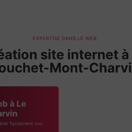
EXPERTISE DANS LE WEB
éation site internet à
ouchet-Mont-Charv
eb à Le
rvin
érer facilement vos