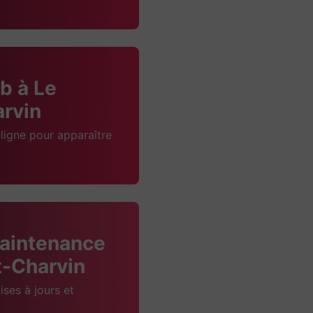
b à Le
rvin
ligne pour apparaître
aintenance
t-Charvin
ises à jours et