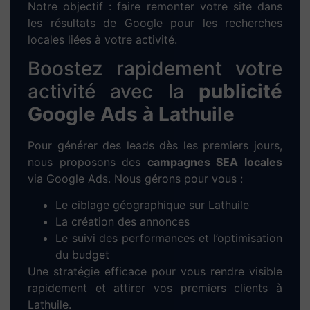
1. Prise de contact :
Entretien à distance
ou directement à
Lathuile
pour cerner vos
besoins et vos objectifs.
2. Analyse personnalisée :
Étude de votre
marché local, analyse de vos concurrents
et proposition d’une stratégie digitale
adaptée.
3. Maquette sur-mesure :
Conception
d’un prototype graphique fidèle à votre
image et à votre secteur d’activité à
Lathuile
.
4. Développement WordPress :
Intégration de votre contenu,
développement technique et configuration
responsive pour mobile/tablette.
5. Tests & mise en ligne :
Vérifications,
optimisation des performances et
publication du site.
6. Formation & accompagnement :
Prise