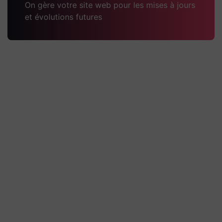
On gère votre site web pour les mises à jours
et évolutions futures
Pugnat TP Passy
Technique Quelques explications
techniques du projet Un site WordPress
administrable, conçu avec Elementor,
pour présenter l’entreprise, ses activités
de travaux
Découvrir la réalisation