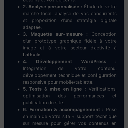
Dieup’art – Votre
agence web à Lathuile
,
experte en création de
site internet
Confiez votre
création de
site web à Lathuile
à une
agence locale et engagée