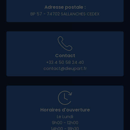
commerce de
Lathuile
de se démarquer et de
pérenniser leur activité en ligne.
Pourquoi choisir Dieup’art
pour votre projet digital à
Lathuile ?
Notre force, c’est notre approche humaine,
locale et personnalisée. Nous privilégions les
échanges en direct, à distance ou en rendez-
vous sur
Lathuile
, pour co-construire avec vous
un site qui vous ressemble.
Avec Dieup’art, vous bénéficiez de :
Conseils personnalisés et clairs
Transparence et accompagnement à
chaque étape
Une équipe réactive et engagée dans votre