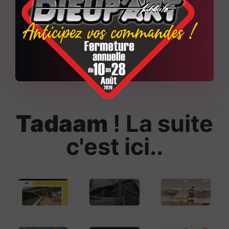
+
150
Sites web réalisés
Tadaam
! La suite
c'est ici..