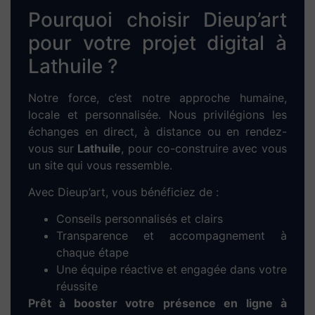
Optimisation des performances techniques
et mobiles
Notre objectif : faire remonter votre site dans
les résultats de Google pour les recherches
locales liées à votre activité.
Boostez rapidement votre
activité avec la
publicité
Google Ads à Lathuile
Pour générer des leads dès les premiers jours,
nous proposons des
campagnes SEA locales
via Google Ads. Nous gérons pour vous :
Le ciblage géographique sur Lathuile
La création des annonces
Le suivi des performances et l’optimisation
du budget
Une stratégie efficace pour vous rendre visible