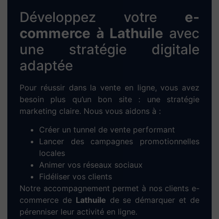
en main de votre site + support technique
sur mesure pour gérer vos contenus en
autonomie.
Optimisez votre visibilité
grâce au
référencement
SEO à Lathuile
Un site sans trafic est un site invisible. C’est
pourquoi nous intégrons une stratégie de
référencement naturel
(SEO) dès la création
du site. Nos actions clés :
Recherche de
mots-clés locaux
pertinents
pour Lathuile
Optimisation des balises HTML (title, h1-
h2, meta-description, etc.)
Création de
contenus uniques
et
engageants