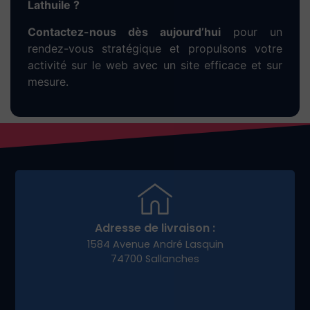
rapidement et attirer vos premiers clients à
Lathuile.
Développez votre
e-
commerce à Lathuile
avec
une stratégie digitale
adaptée
Pour réussir dans la vente en ligne, vous avez
besoin plus qu’un bon site : une stratégie
marketing claire. Nous vous aidons à :
Créer un tunnel de vente performant
Lancer des campagnes promotionnelles
locales
Animer vos réseaux sociaux
Fidéliser vos clients
Notre accompagnement permet à nos clients e-