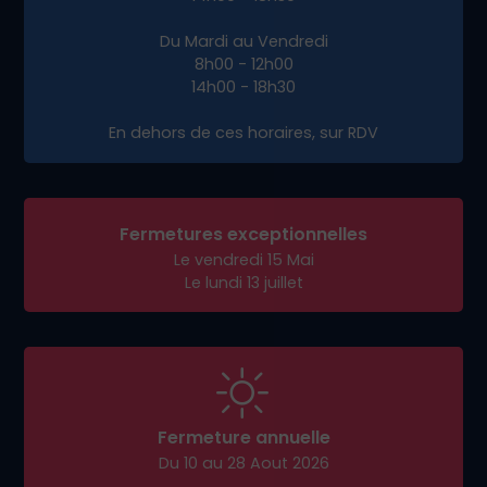
réussite
Prêt à booster votre présence en ligne à
Lathuile ?
Contactez-nous dès aujourd’hui
pour un
rendez-vous stratégique et propulsons votre
activité sur le web avec un site efficace et sur
mesure.
Adresse de livraison :
1584 Avenue André Lasquin
74700 Sallanches