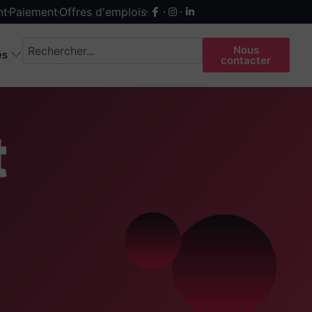
nt
Paiement
Offres d'emplois
Nous
és
contacter
t