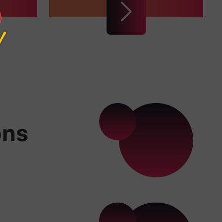
ons
x