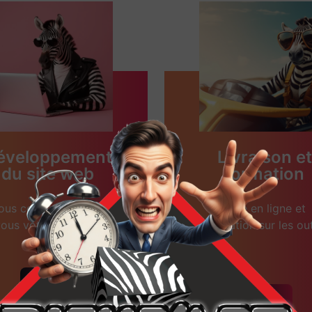
éveloppement
Livraison et
du site web
formation
ous concevons avec
Mise en ligne et
ous votre site web.
formation sur les out