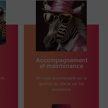
Accompagnement
et maintenance
ils
On vous accompagne sur la
gestion du site et sur les
évolutions