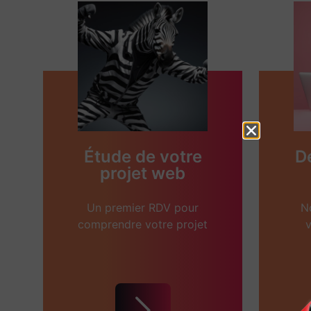
Étude de votre
D
projet web
Un premier RDV pour
N
comprendre votre projet
v