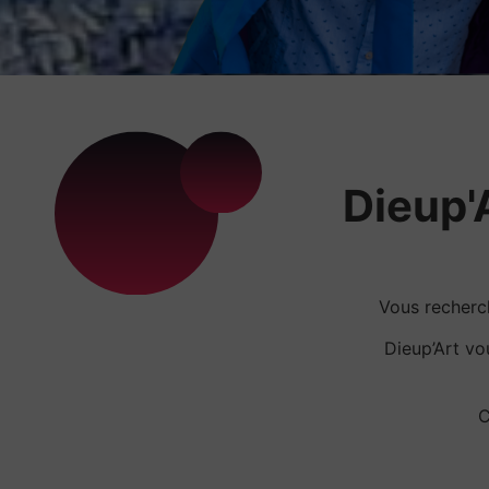
Dieup'A
Vous recherc
Dieup’Art v
C