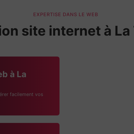
EXPERTISE DANS LE WEB
on site internet à La
eb à La
érer facilement vos