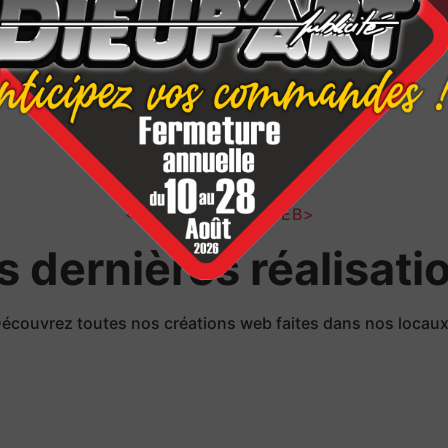
</LES PROJETS WEB>
s dernières réalisati
écouvrez toutes nos créations web faites dans nos locau