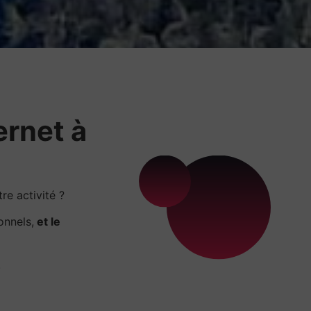
ernet à
e activité ?
onnels,
et le
.