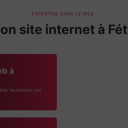
EXPERTISE DANS LE WEB
on site internet à Fé
eb à
érer facilement vos