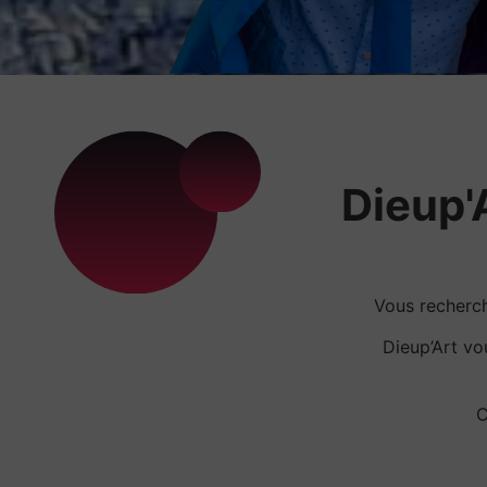
Dieup'A
Vous recherc
Dieup’Art v
C