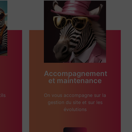
Accompagnement
et maintenance
ils
On vous accompagne sur la
gestion du site et sur les
évolutions