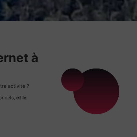
ernet à
re activité ?
onnels,
et le
.