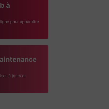
b à
ligne pour apparaître
aintenance
ises à jours et