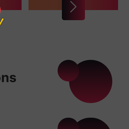
ons
x