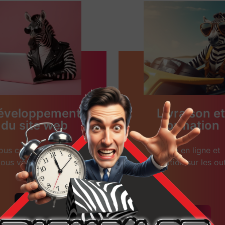
éveloppement
Livraison et
du site web
formation
ous concevons avec
Mise en ligne et
ous votre site web.
formation sur les out