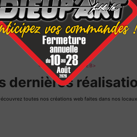
</LES PROJETS WEB>
s dernières réalisati
écouvrez toutes nos créations web faites dans nos locau