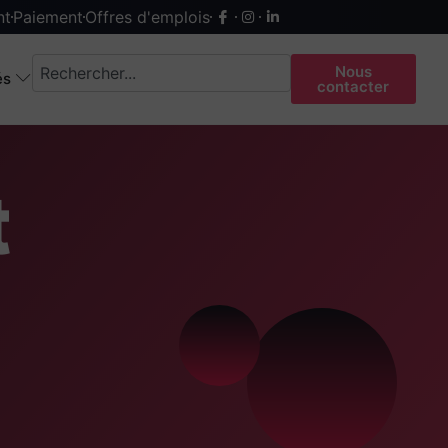
nt
Paiement
Offres d'emplois
Nous
és
contacter
t