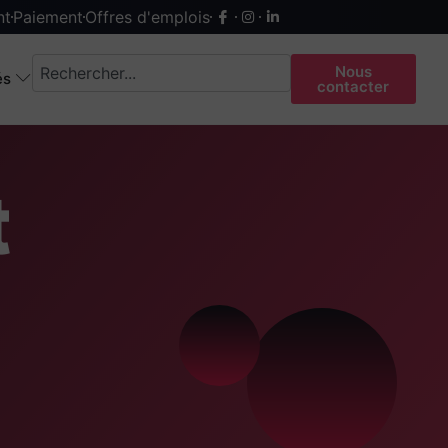
nt
Paiement
Offres d'emplois
Nous
és
contacter
t