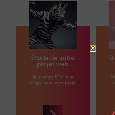
Étude de votre
D
projet web
Un premier RDV pour
N
comprendre votre projet
v