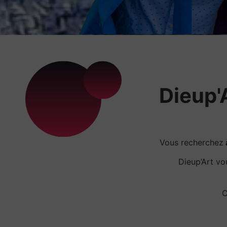
Dieup'A
Vous recherchez
Dieup’Art v
C