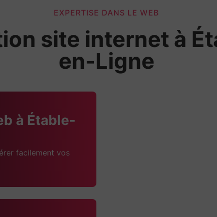
EXPERTISE DANS LE WEB
ion site internet à É
en-Ligne
eb à Étable-
érer facilement vos