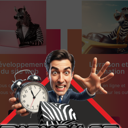
éveloppement
Livraison et
du site web
formation
ous concevons avec
Mise en ligne et
ous votre site web.
formation sur les out