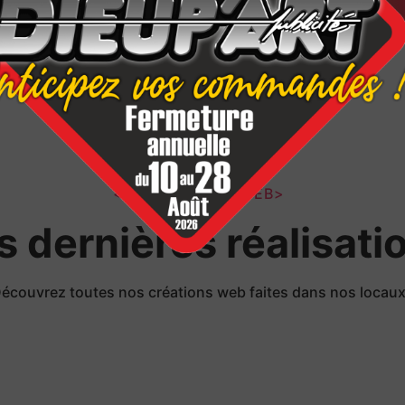
</LES PROJETS WEB>
s dernières réalisati
écouvrez toutes nos créations web faites dans nos locau