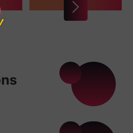
ons
x