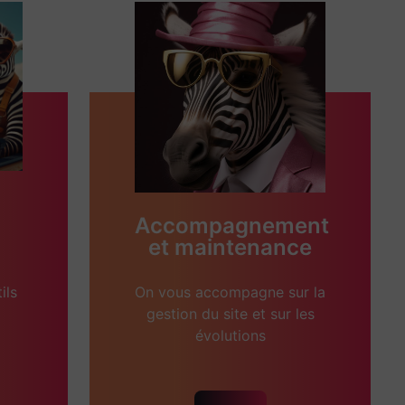
Accompagnement
et maintenance
ils
On vous accompagne sur la
gestion du site et sur les
évolutions