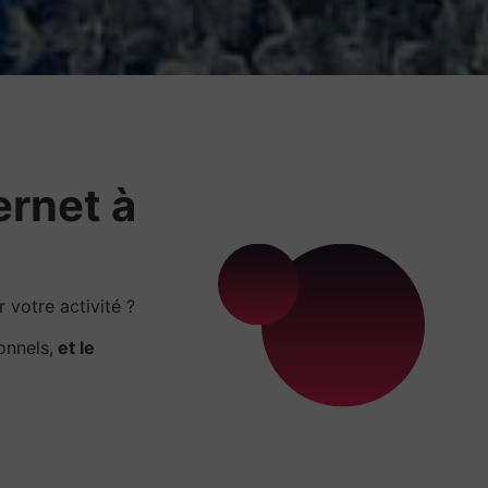
ernet à
votre activité ?
onnels,
et le
.