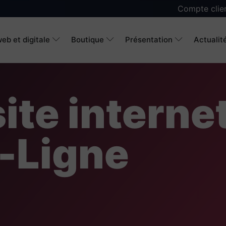
Compte clie
eb et digitale
Boutique
Présentation
Actualit
ite interne
-Ligne