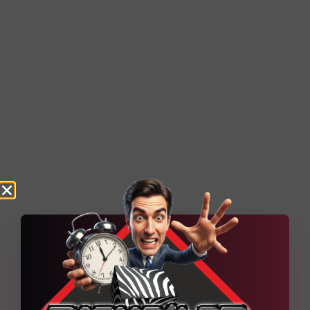
MRX Expédition – Agence
d’expédition à moto
Technique Quelques explications techniques du
projet Un socle WordPress administrable,
renforcé par des contenus dynamiques et une
organisation pensée pour
Découvrir la réalisation
6
Projets web en cours