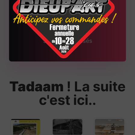
+
150
Sites web réalisés
Tadaam
! La suite
c'est ici..