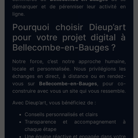
et mobiles
Notre objectif : faire remonter votre site dans
les résultats de Google pour les recherches
locales liées à votre activité.
Boostez rapidement votre
activité avec la
publicité
Google Ads à Bellecombe-
en-Bauges
Pour générer des leads dès les premiers jours,
nous proposons des
campagnes SEA locales
via Google Ads. Nous gérons pour vous :
Le ciblage géographique sur Bellecombe-
en-Bauges
La création des annonces
Le suivi des performances et l’optimisation