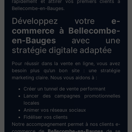
autonomie.
Optimisez votre visibilité
grâce au
référencement
SEO à Bellecombe-en-
Bauges
Un site sans trafic est un site invisible. C’est
pourquoi nous intégrons une stratégie de
référencement naturel
(SEO) dès la création
du site. Nos actions clés :
Recherche de
mots-clés locaux
pertinents
pour Bellecombe-en-Bauges
Optimisation des balises HTML (title, h1-
h2, meta-description, etc.)
Création de
contenus uniques
et
engageants
Optimisation des performances techniques