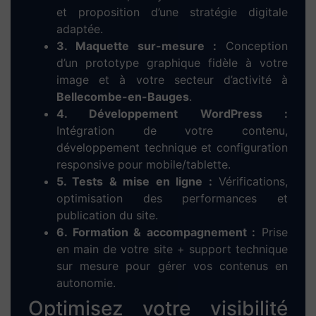
Dieup’art – Votre
agence web à
Bellecombe-en-
Bauges
, experte en
création de site internet
Confiez votre
création de
site web à Bellecombe-
en-Bauges
à une agence
locale et engagée
Chez Dieup’art, nous mettons notre expertise en
WordPress
et
Elementor
au service des
entrepreneurs, artisans, commerçants et