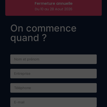
1584 Avenue André Lasquin
74700 Sallanches
Adresse postale :
BP 57 - 74702 SALLANCHES CEDEX
Contact
+33 4 50 58 24 40
contact@dieupart.fr