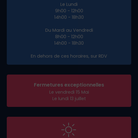
Transparence et accompagnement à
chaque étape
Une équipe réactive et engagée dans votre
réussite
Prêt à booster votre présence en ligne à
Bellecombe-en-Bauges ?
Contactez-nous dès aujourd’hui
pour un
rendez-vous stratégique et propulsons votre
activité sur le web avec un site efficace et sur
mesure.
Adresse de livraison :