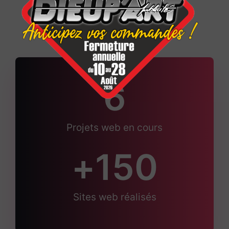
6
Projets web en cours
+
150
Sites web réalisés