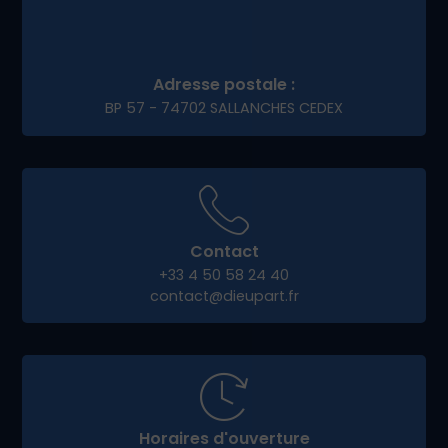
Fidéliser vos clients
Notre accompagnement permet à nos clients e-
commerce de
Bellecombe-en-Bauges
de se
démarquer et de pérenniser leur activité en
ligne.
Pourquoi choisir Dieup’art
pour votre projet digital à
Bellecombe-en-Bauges ?
Notre force, c’est notre approche humaine,
locale et personnalisée. Nous privilégions les
échanges en direct, à distance ou en rendez-
vous sur
Bellecombe-en-Bauges
, pour co-
construire avec vous un site qui vous ressemble.
Avec Dieup’art, vous bénéficiez de :
Conseils personnalisés et clairs