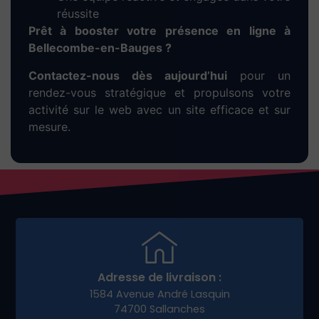
du budget
Une stratégie efficace pour vous rendre visible
rapidement et attirer vos premiers clients à
Bellecombe-en-Bauges.
Développez votre
e-
commerce à Bellecombe-
en-Bauges
avec une
stratégie digitale adaptée
Pour réussir dans la vente en ligne, vous avez
besoin plus qu’un bon site : une stratégie
marketing claire. Nous vous aidons à :
Créer un tunnel de vente performant
Lancer des campagnes promotionnelles
locales
Animer vos réseaux sociaux