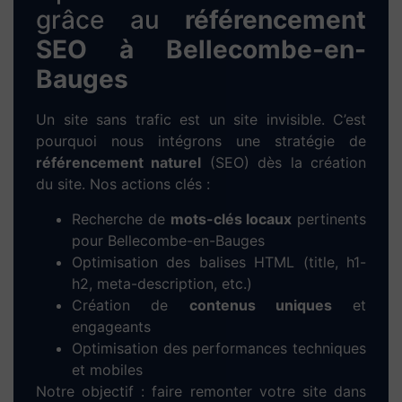
indépendants de
Bellecombe-en-Bauges
.
Notre objectif : créer des
sites web
performants, modernes et bien référencés
pour développer votre activité locale.
Nous réalisons des
sites vitrines
professionnels,
des
sites e-commerce
prêts à vendre, ainsi que
des
solutions de réservation en ligne
pour les
métiers du service et du tourisme. Chaque
projet est pensé pour une expérience utilisateur
optimale, une navigation fluide et un design
personnalisé à l’image de votre entreprise.
Notre méthode pour créer votre
site web à Bellecombe-en-
Bauges
1. Prise de contact :
Entretien à distance
ou directement à
Bellecombe-en-Bauges