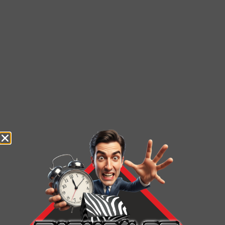
les projets d’aménagement intérieur
Découvrir la réalisation
MRX Expédition – Agence
d’expédition à moto
Technique Quelques explications
techniques du projet Un socle
WordPress administrable, renforcé par
des contenus dynamiques et une
organisation pensée pour
Découvrir la réalisation