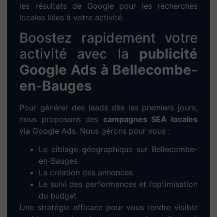
pour cerner vos besoins et vos objectifs.
2. Analyse personnalisée :
Étude de votre
marché local, analyse de vos concurrents
et proposition d’une stratégie digitale
adaptée.
3. Maquette sur-mesure :
Conception
d’un prototype graphique fidèle à votre
image et à votre secteur d’activité à
Bellecombe-en-Bauges
.
4. Développement WordPress :
Intégration de votre contenu,
développement technique et configuration
responsive pour mobile/tablette.
5. Tests & mise en ligne :
Vérifications,
optimisation des performances et
publication du site.
6. Formation & accompagnement :
Prise
en main de votre site + support technique
sur mesure pour gérer vos contenus en