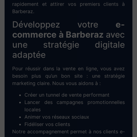
publication du site.
6. Formation & accompagnement :
Prise
en main de votre site + support technique
sur mesure pour gérer vos contenus en
autonomie.
Optimisez votre visibilité
grâce au
référencement
SEO à Barberaz
Un site sans trafic est un site invisible. C’est
pourquoi nous intégrons une stratégie de
référencement naturel
(SEO) dès la création
du site. Nos actions clés :
Recherche de
mots-clés locaux
pertinents
pour Barberaz
Optimisation des balises HTML (title, h1-
h2, meta-description, etc.)