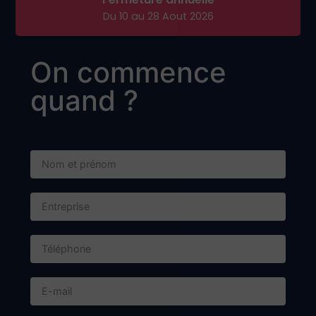
1584 Avenue André Lasquin
74700 Sallanches
Adresse postale :
BP 57 - 74702 SALLANCHES CEDEX
Contact
+33 4 50 58 24 40
contact@dieupart.fr