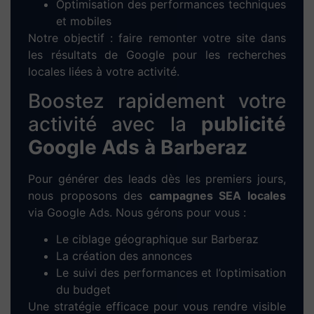
site web à Barberaz
1. Prise de contact :
Entretien à distance
ou directement à
Barberaz
pour cerner
vos besoins et vos objectifs.
2. Analyse personnalisée :
Étude de votre
marché local, analyse de vos concurrents
et proposition d’une stratégie digitale
adaptée.
3. Maquette sur-mesure :
Conception
d’un prototype graphique fidèle à votre
image et à votre secteur d’activité à
Barberaz
.
4. Développement WordPress :
Intégration de votre contenu,
développement technique et configuration
responsive pour mobile/tablette.
5. Tests & mise en ligne :
Vérifications,
optimisation des performances et