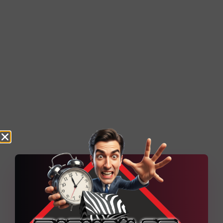
MRX Expédition – Agence
d’expédition à moto
Technique Quelques explications
techniques du projet Un socle
WordPress administrable, renforcé par
des contenus dynamiques et une
organisation pensée pour
Découvrir la réalisation
6
Projets web en cours