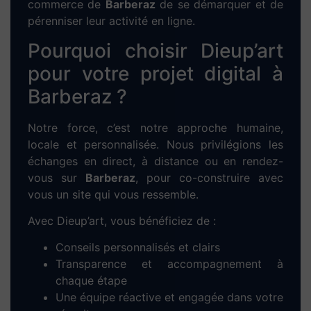
Création de
contenus uniques
et
engageants
Optimisation des performances techniques
et mobiles
Notre objectif : faire remonter votre site dans
les résultats de Google pour les recherches
locales liées à votre activité.
Boostez rapidement votre
activité avec la
publicité
Google Ads à Barberaz
Pour générer des leads dès les premiers jours,
nous proposons des
campagnes SEA locales
via Google Ads. Nous gérons pour vous :
Le ciblage géographique sur Barberaz
La création des annonces
Le suivi des performances et l’optimisation