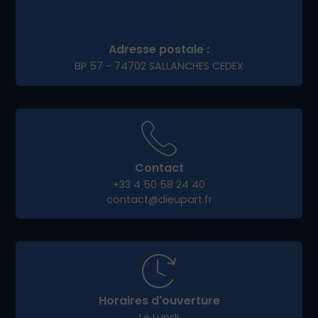
Fidéliser vos clients
Notre accompagnement permet à nos clients e-
commerce de
Barberaz
de se démarquer et de
pérenniser leur activité en ligne.
Pourquoi choisir Dieup’art
pour votre projet digital à
Barberaz ?
Notre force, c’est notre approche humaine,
locale et personnalisée. Nous privilégions les
échanges en direct, à distance ou en rendez-
vous sur
Barberaz
, pour co-construire avec
vous un site qui vous ressemble.
Avec Dieup’art, vous bénéficiez de :
Conseils personnalisés et clairs
Transparence et accompagnement à