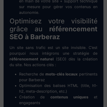
agence locale et engagée
Chez Dieup’art, nous mettons notre expertise en
WordPress
et
Elementor
au service des
entrepreneurs, artisans, commerçants et
indépendants de
Barberaz
. Notre objectif :
créer des
sites web performants, modernes et
bien référencés
pour développer votre activité
locale.
Nous réalisons des
sites vitrines
professionnels,
des
sites e-commerce
prêts à vendre, ainsi que
des
solutions de réservation en ligne
pour les
métiers du service et du tourisme. Chaque
projet est pensé pour une expérience utilisateur
optimale, une navigation fluide et un design
personnalisé à l’image de votre entreprise.
Notre méthode pour créer votre