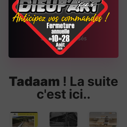
+
150
Sites web réalisés
Tadaam
! La suite
c'est ici..