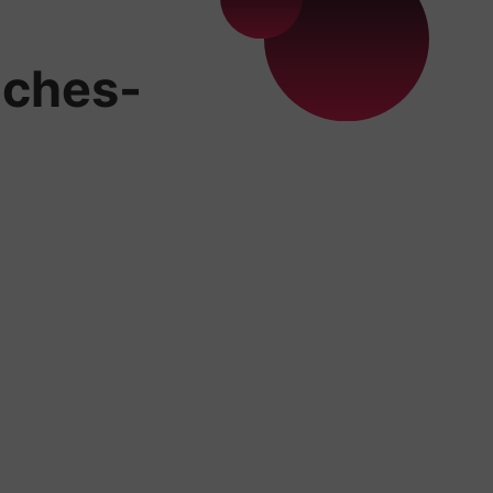
âches-