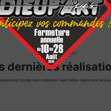
</LES PROJETS WEB>
s dernières réalisati
écouvrez toutes nos créations web faites dans nos locau