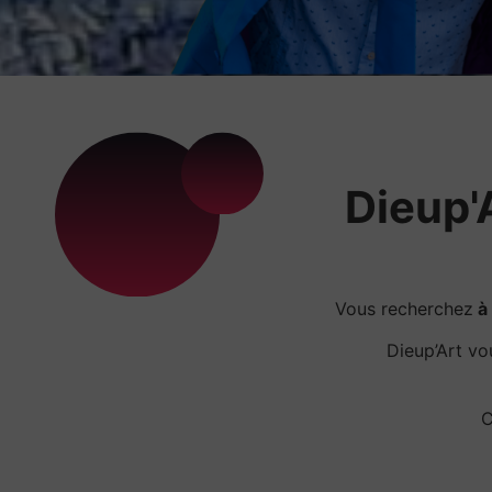
Dieup'A
Vous recherchez
à 
Dieup’Art v
C