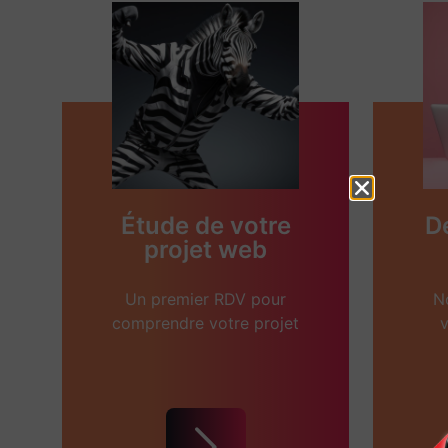
Étude de votre
D
projet web
Un premier RDV pour
N
comprendre votre projet
v