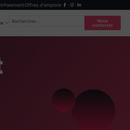
nt
Paiement
Offres d'emplois
Nous
és
contacter
t