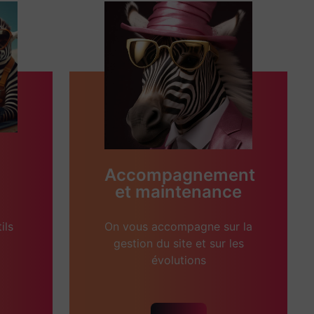
Accompagnement
et maintenance
ils
On vous accompagne sur la
gestion du site et sur les
évolutions