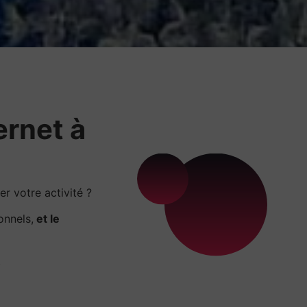
ernet à
r votre activité ?
onnels,
et le
.