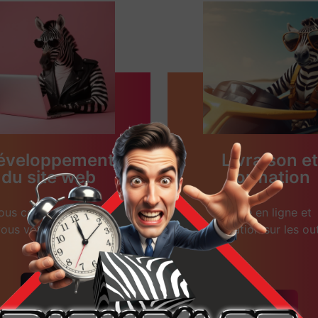
éveloppement
Livraison et
du site web
formation
ous concevons avec
Mise en ligne et
ous votre site web.
formation sur les out