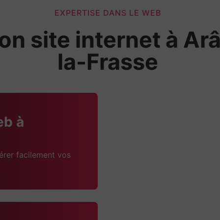
EXPERTISE DANS LE WEB
on site internet à Ar
la-Frasse
eb à
érer facilement vos