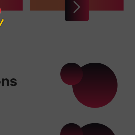
ons
x