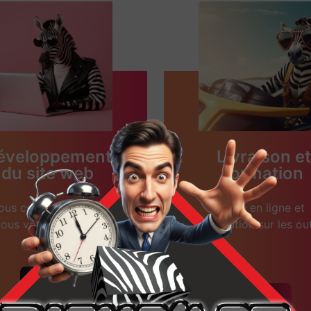
éveloppement
Livraison et
du site web
formation
ous concevons avec
Mise en ligne et
ous votre site web.
formation sur les out