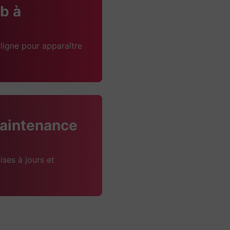
b à
ligne pour apparaître
aintenance
ises à jours et