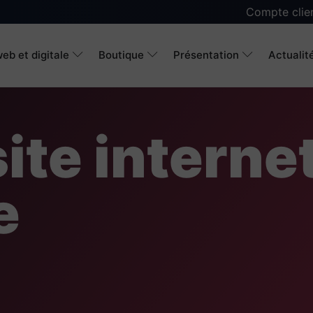
Compte clie
eb et digitale
Boutique
Présentation
Actualit
ite interne
e