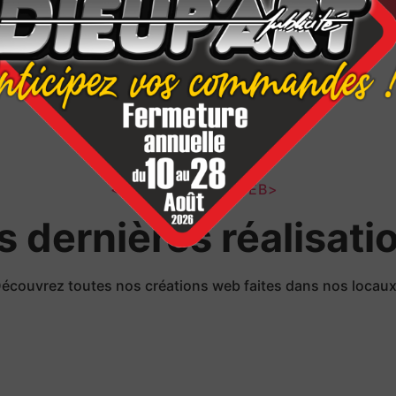
</LES PROJETS WEB>
s dernières réalisati
écouvrez toutes nos créations web faites dans nos locau