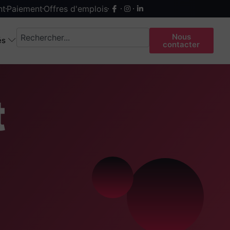
nt
Paiement
Offres d'emplois
Nous
és
contacter
t