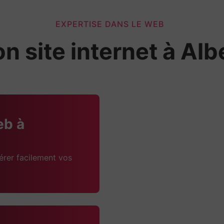
EXPERTISE DANS LE WEB
n site internet à Albe
eb à
érer facilement vos