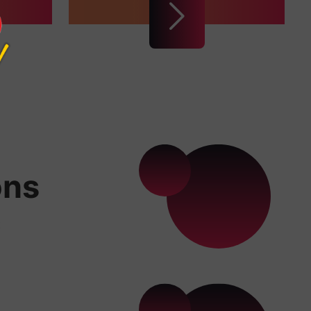
ons
x