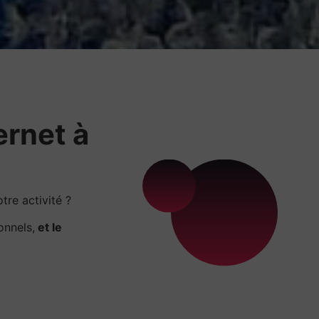
ernet à
re activité ?
onnels,
et le
.