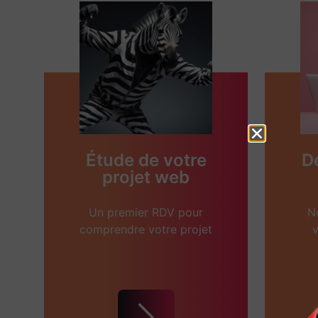
Étude de votre
D
projet web
Un premier RDV pour
N
comprendre votre projet
v