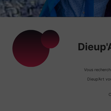
Dieup'A
Vous recherc
Dieup’Art v
C