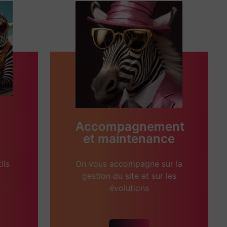
Accompagnement
et maintenance
ils
On vous accompagne sur la
gestion du site et sur les
évolutions