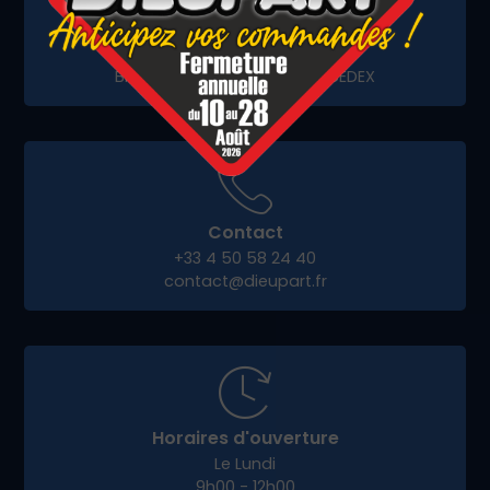
Adresse postale :
BP 57 - 74702 SALLANCHES CEDEX
Contact
+33 4 50 58 24 40
contact@dieupart.fr
Horaires d'ouverture
Le Lundi
9h00 - 12h00