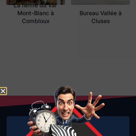
La ferme du Val’
Mont-Blanc à
Bureau Vallée à
Combloux
Cluses