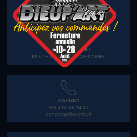
Adresse de livraison :
1584 Avenue André Lasquin
74700 Sallanches
Adresse postale :
BP 57 - 74702 SALLANCHES CEDEX
Contact
+33 4 50 58 24 40
contact@dieupart.fr