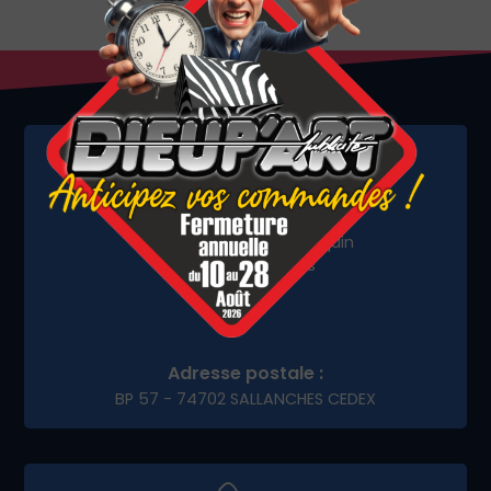
Adresse de livraison :
1584 Avenue André Lasquin
74700 Sallanches
Adresse postale :
BP 57 - 74702 SALLANCHES CEDEX