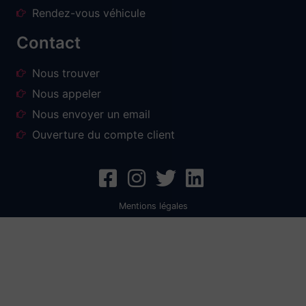
Rendez-vous véhicule
Contact
Nous trouver
Nous appeler
Nous envoyer un email
Ouverture du compte client
Mentions légales
Création graphique – agence de communication – agence de publicité Sallanches – création de logo –
création enseigne publicitaire – création de flyers – affiches – agence de pub – maquette – logo –
impression – impression numérique – flyers – tract – carte restaurant- affiches – brochure – dépliant
publicitaire – porte menu de restaurant – impression d’affiche – impression prospectus – impression
publicitaire – impression grand format – impression sur toile – bâche – adhésif pour voiture – Covering
véhicule – enseignes professionnelles – enseigne lumineuse – installation enseigne – création
d’enseigne – éclairage enseigne – signalétique – enseigne publicitaire – panneaux de chantier –
immobilier – pose d’enseigne – panneau de route – façade – caissons publicitaires – pose de store –
lettrage et publicité – enseigne et signalétique – fabricant d’enseignes – enseigne et habillage – vitrine