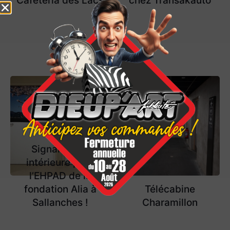
Cafétéria des Lacs
chez Transakauto
Signalétique
intérieure pour
l’EHPAD de la
fondation Alia à
Télécabine
Sallanches !
Charamillon