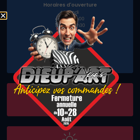
Horaires d'ouverture
Le Lundi
9h00 - 12h00
14h00 - 18h30
Du Mardi au Vendredi
8h00 - 12h00
14h00 - 18h30
En dehors de ces horaires, sur RDV
Fermetures exceptionnelles
Le vendredi 15 Mai
Le lundi 13 juillet