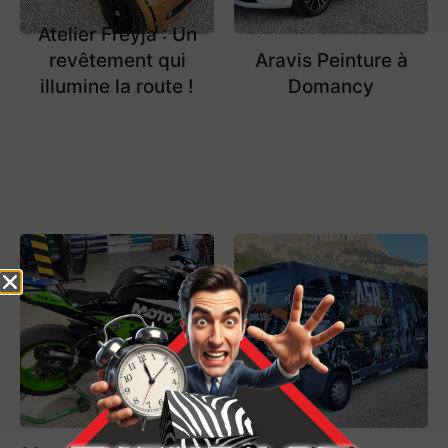
Atelier Freyja : Un
revêtement qui
Aravis Peinture à
illumine la route !
Domancy