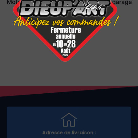
Motozone / Autozone
Covering ASR garage
à Sallanches
à domicile
Adresse de livraison :