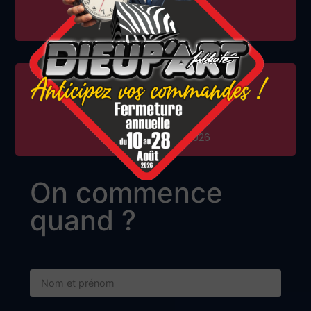
Le vendredi 15 Mai
Le lundi 13 juillet
Fermeture annuelle
Du 10 au 28 Aout 2026
On commence
quand ?