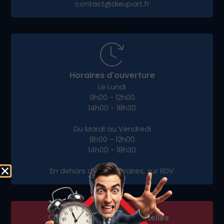
contact@dieupart.fr
Horaires d'ouverture
Le Lundi
9h00 - 12h00
14h00 - 18h30
Du Mardi au Vendredi
8h00 - 12h00
14h00 - 18h30
En dehors de ces horaires, sur RDV
Fermetures exceptionnelles