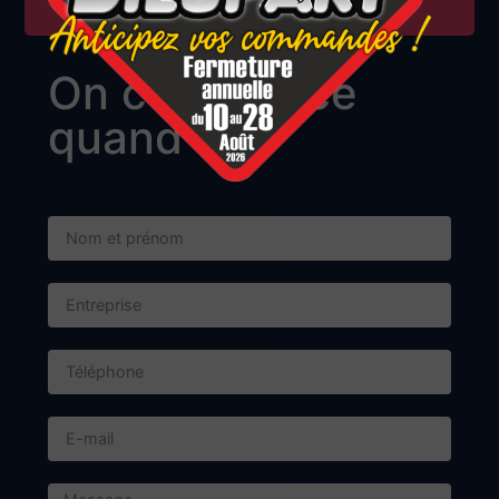
Du 10 au 28 Aout 2026
On commence
quand ?