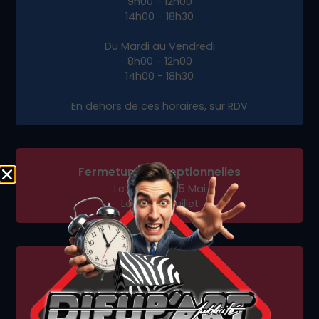
9h00 - 12h00
14h00 - 18h30
Du Mardi au Vendredi
8h00 - 12h00
14h00 - 18h30
En dehors de ces horaires, sur RDV
Fermetures exceptionnelles
Le vendredi 15 Mai
Le lundi 13 juillet
Fermeture annuelle